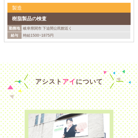
製造
樹脂製品の検査
勤務地
岐阜県関市 下迫間公民館近く
給与
時給1500~1875円
アシスト
アイ
について