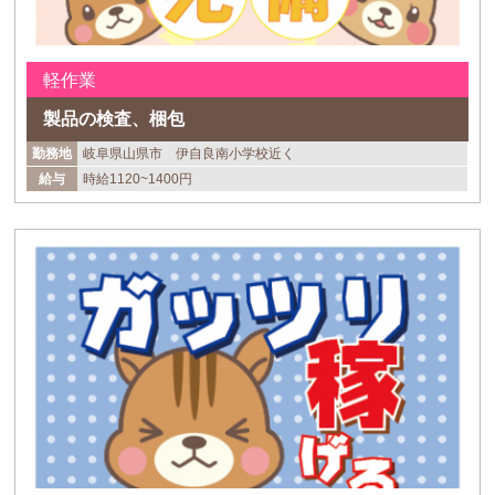
軽作業
製品の検査、梱包
勤務地
岐阜県山県市 伊自良南小学校近く
給与
時給1120~1400円